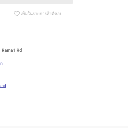
ะ
เพิ่มในรายการสิ่งที่ชอบ
ding
ss
0 Rama1 Rd
te
on
and