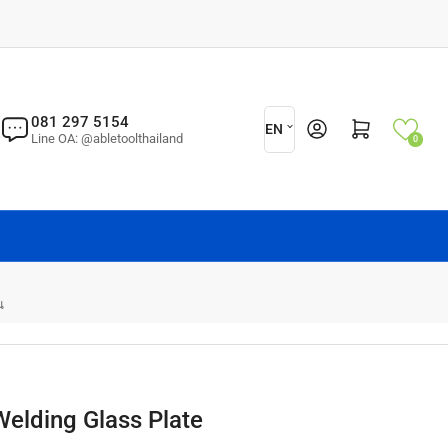
L
081 297 5154
Log in
Open mini cart
EN
Line OA: @abletoolthailand
0
a
n
g
u
a
g
น
e
elding Glass Plate