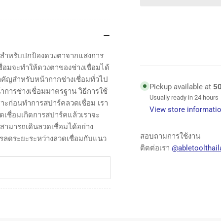
กระ
กร
จก
จก
อ๊
อ๊
อก
อก
 ใช้สำหรับปกป้องดวงตาจากแสงการ
ดำ
ดำ
ชื่อมจะทำให้ดวงตาของช่างเชื่อมได้
Welding
Wel
ัญสำหรับหน้ากากช่างเชื่อมทั่วไป
Glass
Gla
Pickup available at
5
าการช่างเชื่อมมาตรฐาน วิธีการใช้
Plate
Pla
Usually ready in 24 hours
พราะก่อนทำการสปาร์คลวดเชื่อม เรา
View store informati
ดเชื่อมเกิดการสปาร์คแล้วเราจะ
าสามารถเดินลวดเชื่อมได้อย่าง
สอบถามการใช้งาน
อควรลดระยะระหว่างลวดเชื่อมกับแนว
ติดต่อเรา
@abletoolthail