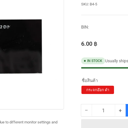
SKU:
B4-5
BIN:
Regular
6.00 ฿
price
Usually ship
IN STOCK
ชื่อสินค้า
กระจกอ๊อก ดำ
−
+
Quantity
Decrease
Inc
quantity
qua
ue to different monitor settings and
for
for