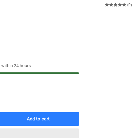
(0)
s within 24 hours
Add to cart
rease
ntity