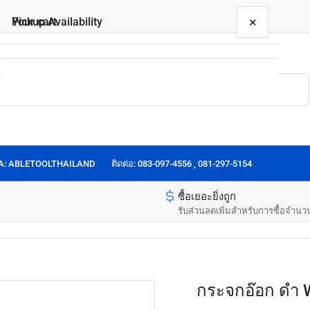
×
×
Your cart
Pickup Availability
กระจกอ๊อก ดำ Welding Glass Plate
ชื่อสินค้า:
กระจกอ๊อก ดำ
50 Rama1 Rd
Your cart is empty
Pickup available, usually ready in 24 hours
50 Rama1 Rd
OA: ABLETOOLTHAILAND
ติดต่อ: 083-097-4556 , 081-297-5154
Unit 201
Patumwan
10330
ซื้อเยอะยิ่งถูก
Thailand
รับส่วนลดเพิ่มสำหรับการซื้อจำนว
0917966414
กระจกอ๊อก ดำ W