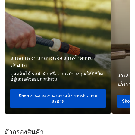
งาน
กลาง
แจ้ง
งาน
ทำความ
สะอาด
งานสวน งานกลางแจ้ง งานทำความ
สะอาด
ดูแลต้นไม้ รดน้ำผัก หรือดอกไม้ของคุณให้มีชีวิต
งานปร
อยู่เสมอด้วยอุปกรณ์สวน
นำ้รั่ว น
Shop งานสวน งานกลางแจ้ง งานทำความ
สะอาด
Shop 
ตัวกรองสินค้า