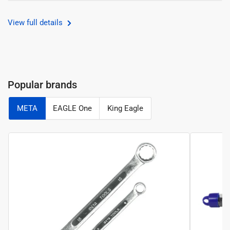
บล็อค
บล็อค
ชุด
ชุด
View full details
META
META
META
META
110-
110-
pc
pc
socket
socket
wrench
wrench
Popular brands
set
set
110
110
META
EAGLE One
King Eagle
pcs
pcs
set
set