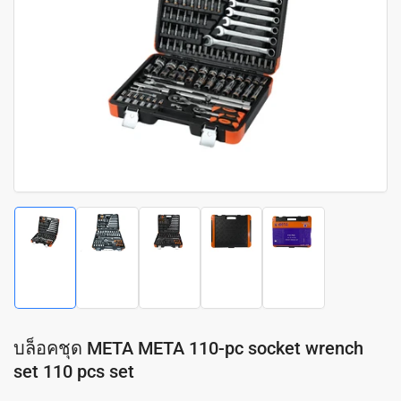
Open
media
1
in
modal
Load
Load
Load
Load
Load
image
image
image
image
image
1
2
3
4
5
in
in
in
in
in
gallery
gallery
gallery
gallery
gallery
view
view
view
view
view
บล็อคชุด META META 110-pc socket wrench
set 110 pcs set