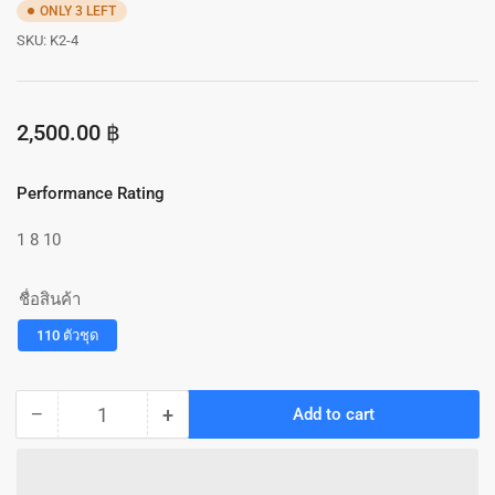
ONLY 3 LEFT
SKU:
K2-4
Regular
2,500.00 ฿
price
Performance Rating
1
8
10
ชื่อสินค้า
110 ตัวชุด
−
+
Add to cart
Quantity
Decrease
Increase
quantity
quantity
for
for