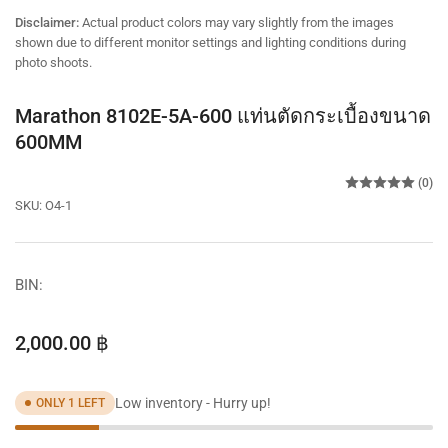
view
view
view
Disclaimer:
Actual product colors may vary slightly from the images
shown due to different monitor settings and lighting conditions during
photo shoots.
Marathon 8102E-5A-600 แท่นตัดกระเบื้องขนาด
600MM
(0)
SKU:
O4-1
BIN:
Regular
2,000.00 ฿
price
Low inventory - Hurry up!
ONLY 1 LEFT