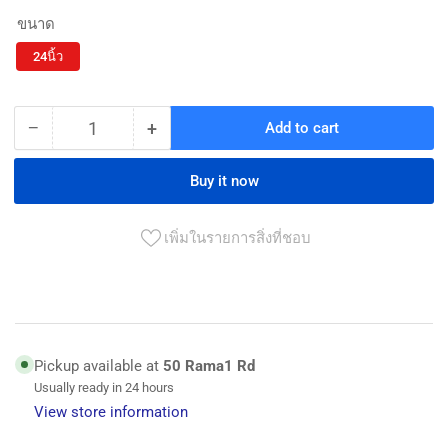
ขนาด
24นิ้ว
−
+
Add to cart
Quantity
Decrease
Increase
quantity
quantity
for
for
Buy it now
Marathon
Marathon
8102E-
8102E-
เพิ่มในรายการสิ่งที่ชอบ
5A-
5A-
600
600
แท่น
แท่น
ตัด
ตัด
กระเบื้อง
กระเบื้อง
Pickup available at
50 Rama1 Rd
ขนาด
ขนาด
Usually ready in 24 hours
600MM
600MM
View store information