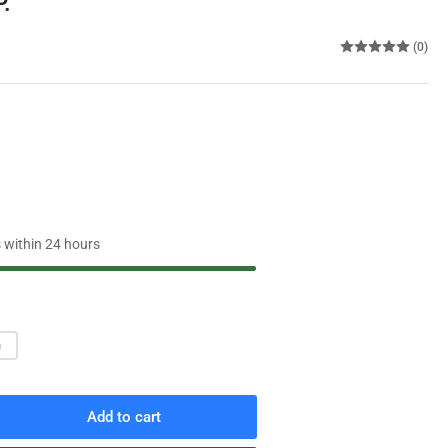
P.
(0)
s within 24 hours
ว
Add to cart
rease
ntity