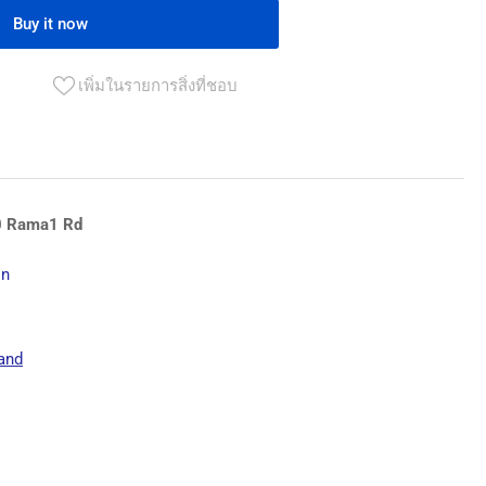
Buy it now
ก
เพิ่มในรายการสิ่งที่ชอบ
ง
บ
วน
.
0 Rama1 Rd
aight
,
on
ernal
lip
ers
and
.