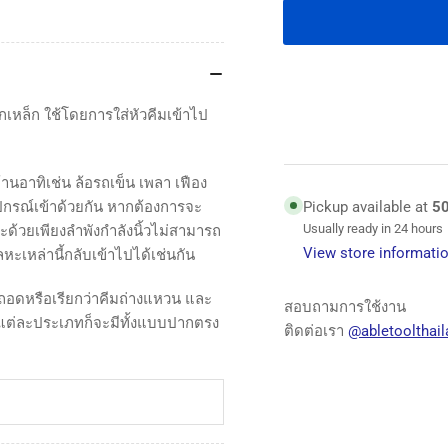
for
for
คีม
คีม
ปาก
ปา
ตรง
ตร
ากเหล็ก ใช้โดยการใส่หัวคีมเข้าไป
หนีบ
หนี
แหวน
แห
บ้านอาทิเช่น ล้อรถเข็น เพลา เฟือง
K.P.
K.P
KP
KP
Pickup available at
5
อุปกรณ์เข้าด้วยกัน หากต้องการจะ
straight
str
Usually ready in 24 hours
าะด้วยเพียงลำพังกำลังนิ้วไม่สามารถ
jaw,
jaw
View store informati
เหล่านี้กลับเข้าไปได้เช่นกัน
internal
int
circlip
circ
บถอดหรือเรียกว่าคีมถ่างแหวน และ
สอบถามการใช้งาน
pliers
pli
นแต่ละประเภทก็จะมีทั้งแบบปากตรง
ติดต่อเรา
@abletoolthail
K.P.
K.P