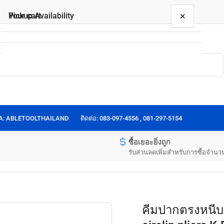
×
×
Your cart
Pickup Availability
คีมปากตรงหนีบแหวน K.P. KP straight jaw, internal
circlip pliers K.P.
ขนาด:
6นิ้ว
Your cart is empty
50 Rama1 Rd
Pickup available, usually ready in 24 hours
50 Rama1 Rd
OA: ABLETOOLTHAILAND
ติดต่อ: 083-097-4556 , 081-297-5154
Unit 201
Patumwan
ซื้อเยอะยิ่งถูก
10330
รับส่วนลดเพิ่มสำหรับการซื้อจำนว
Thailand
0917966414
คีมปากตรงหนีบแ