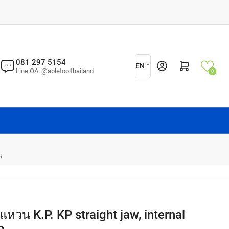
L
081 297 5154
Log in
Open mini cart
EN
Line OA: @abletoolthailand
0
a
n
g
u
a
g
น
e
หวน K.P. KP straight jaw, internal