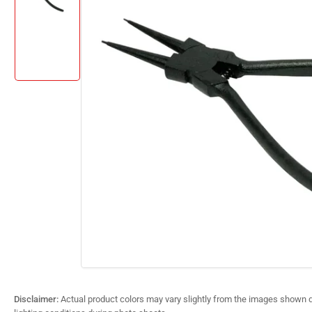
product
information
Load
image
1
in
gallery
view
Disclaimer:
Actual product colors may vary slightly from the images shown d