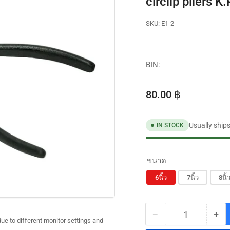
circlip pliers K.
SKU:
E1-2
BIN:
Regular
80.00 ฿
price
Usually ship
IN STOCK
ขนาด
6นิ้ว
7นิ้ว
8นิ้
−
+
Quantity
Decrease
Inc
ue to different monitor settings and
quantity
qua