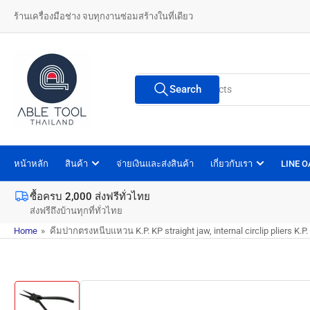
Skip
ร้านเครื่องมือช่าง จบทุกงานซ่อมสร้างในที่เดียว
to
the
content
Search
Search
for
products
หน้าหลัก
สินค้า
จ่ายเงินและส่งสินค้า
เกี่ยวกับเรา
LINE 
ซื้อครบ 2,000 ส่งฟรีทั่วไทย
ส่งฟรีถึงบ้านทุกที่ทั่วไทย
Home
»
คีมปากตรงหนีบแหวน K.P. KP straight jaw, internal circlip pliers K.P.
Skip
to