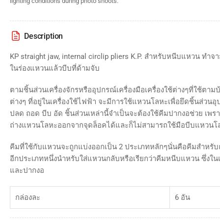
lighting conditions during photo shoots.
Description
KP straight jaw, internal circlip pliers K.P. สำหรับหนีบแหวน ทำจ
ในร่องแหวนแล้วบีบที่ด้ามจับ
ตามชิ้นส่วนเครื่องจักรหรืออุปกรณ์เครื่องมือเครื่องใช้ต่างๆที่ใช้ตาม
ต่างๆ ที่อยู่ในเครื่องใช้ไฟฟ้า จะมีการใช้แหวนโลหะเพื่อยึดชิ้นส่วน
ปลด ถอด บีบ อัด ชิ้นส่วนเหล่านี้จำเป็นจะต้องใช้คีมปากงอช่วย เพร
ถ่างแหวนโลหะออกจากจุดล็อคได้และก็ไม่สามารถใช้มือบีบแหวนโลหะ
คีมที่ใช้กับแหวนจะถูกแบ่งออกเป็น 2 ประเภทหลักๆนั่นคือคีมสำหรั
อีกประเภทหนึ่งนำหรับใส่แหวนกลับหรือเรียกว่าคีมหนีบแหวน ซึ่งใ
และปากงอ
กล่องละ
6 อัน