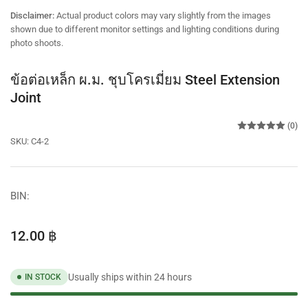
view
Disclaimer:
Actual product colors may vary slightly from the images
shown due to different monitor settings and lighting conditions during
photo shoots.
ข้อต่อเหล็ก ผ.ม. ชุบโครเมี่ยม Steel Extension
Joint
(0)
SKU:
C4-2
BIN:
Regular
12.00 ฿
price
Usually ships within 24 hours
IN STOCK