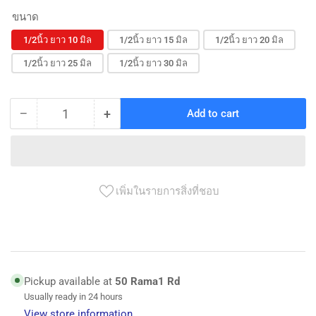
ขนาด
1/2นิ้ว ยาว 10 มิล
1/2นิ้ว ยาว 15 มิล
1/2นิ้ว ยาว 20 มิล
1/2นิ้ว ยาว 25 มิล
1/2นิ้ว ยาว 30 มิล
−
+
Add to cart
Quantity
Decrease
Increase
quantity
quantity
for
for
ข้อ
ข้อ
ต่อ
ต่อ
เพิ่มในรายการสิ่งที่ชอบ
เหล็ก
เหล็ก
ผ.ม.
ผ.ม.
ชุบ
ชุบ
โค
โค
Pickup available at
50 Rama1 Rd
ร
ร
Usually ready in 24 hours
เมี่
เมี่
View store information