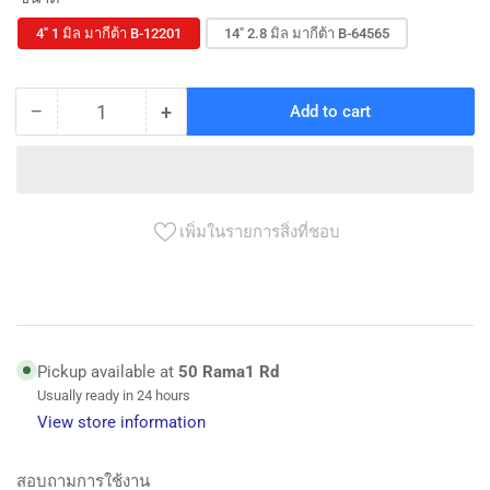
4" 1 มิล มากีต้า B-12201
14" 2.8 มิล มากีต้า B-64565
−
+
Add to cart
Quantity
Decrease
Increase
quantity
quantity
for
for
Makita
Makita
แผ่น
แผ่น
เพิ่มในรายการสิ่งที่ชอบ
ตัด
ตัด
ส
ส
แตน
แตน
เลส
เลส
Pickup available at
50 Rama1 Rd
Usually ready in 24 hours
View store information
สอบถามการใช้งาน