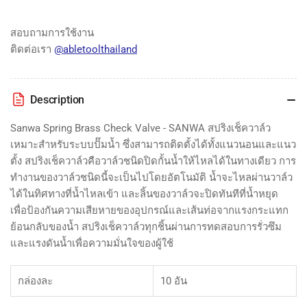
Spring
Spring
Brass
Brass
Check
Check
สอบถามการใช้งาน
Valve
Valve
ติดต่อเรา
@abletoolthailand
-
-
SANWA
SANWA
Description
Sanwa Spring Brass Check Valve - SANWA สปริงเช็ควาล์ว
เหมาะสำหรับระบบปั๊มน้ำ ซึ่งสามารถติดตั้งได้ทั้งแนวนอนและแนว
ตั้ง สปริงเช็ควาล์วคือวาล์วชนิดปิดกั้นน้ำให้ไหลได้ในทางเดียว การ
ทำงานของวาล์วชนิดนี้จะเป็นไปโดยอัตโนมัติ น้ำจะไหลผ่านวาล์ว
ได้ในทิศทางที่น้ำไหลเข้า และลิ้นของวาล์วจะปิดทันทีที่น้ำหยุด
เพื่อป้องกันความเสียหายของอุปกรณ์และเส้นท่อจากแรงกระแทก
ย้อนกลับของน้ำ สปริงเช็ควาล์วทุกชิ้นผ่านการทดสอบการรั่วซึม
และแรงดันน้ำเพื่อความมั่นใจของผู้ใช้
กล่องละ
10 อัน