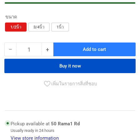
ขนาด
1/2นิ้ว
3/4นิ้ว
1นิ้ว
−
+
Add to cart
Quantity
Decrease
Increase
quantity
quantity
for
for
Buy it now
เช็ค
เช็ค
วาล์ว
วาล์ว
เพิ่มในรายการสิ่งที่ชอบ
สปริง
สปริง
ค์
ค์
ทอง
ทอง
เหลือง
เหลือง
Pickup available at
50 Rama1 Rd
ตรา
ตรา
Usually ready in 24 hours
Sanwa
Sanwa
View store information