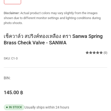
in
gallery
view
Disclaimer:
Actual product colors may vary slightly from the images
shown due to different monitor settings and lighting conditions during
photo shoots.
เช็ควาล์ว สปริงค์ทองเหลือง ตรา Sanwa Spring
Brass Check Valve - SANWA
(0)
SKU:
C1-3
BIN:
Regular
145.00 ฿
price
Usually ships within 24 hours
IN STOCK