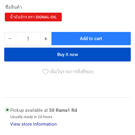
ชื่อสินค้า
น้ำมันจักร ตรา SIGNAL-OIL
−
+
Add to cart
Quantity
Decrease
Increase
quantity
quantity
for
for
Buy it now
น้ำมัน
น้ำมัน
จักร
จักร
เพิ่มในรายการสิ่งที่ชอบ
ตรา
ตรา
SIGNAL
SIGNAL
-
-
OIL
OIL
Sewing
Sewing
Pickup available at
50 Rama1 Rd
Machine
Machine
Usually ready in 24 hours
Oil
Oil
-
-
View store information
SIGNAL-
SIGNAL-