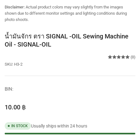
view
Disclaimer:
Actual product colors may vary slightly from the images
shown due to different monitor settings and lighting conditions during
photo shoots.
น้ำมันจักร ตรา SIGNAL -OIL Sewing Machine
Oil - SIGNAL-OIL
(0)
SKU:
H3-2
BIN:
Regular
10.00 ฿
price
Usually ships within 24 hours
IN STOCK