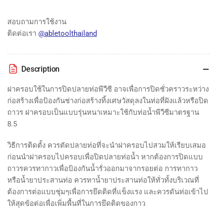
ตรา
ตรา
ช้าง
ช้าง
สอบถามการใช้งาน
scg-
scg-
ติดต่อเรา
@abletoolthailand
pvc
pvc
pipe
pipe
Description
ฝาครอบใช้ในการปิดปลายท่อพีวีซี อาจเพื่อการปิดชั่วคราวระหว่าง
ก่อสร้างเพื่อป้องกันช่างก่อสร้างทิ้งเศษวัสดุลงในท่อที่ฝังแล้วหรือปิด
ถาวร ฝาครอบเป็นแบบรุ่นหนาเหมาะใช้กับท่อน้ำพีวีซีมาตรฐาน
8.5
วิธีการติดตั้ง ควรตัดปลายท่อที่จะนำฝาครอบไปสวมให้เรียบเสมอ
ก่อนนำฝาครอบไปครอบเพื่อปิดปลายท่อน้ำ หากต้องการปิดแบบ
ถาวรควรทากาวเพื่อป้องกันน้ำรั่วออกมาจากรอยต่อ การทากาว
หรือน้ำยาประสานท่อ ควรทาน้ำยาประสานท่อให้ทั่วทั้งบริเวณที่
ต้องการต่อแบบชุ่มๆเพื่อการยึดติดที่แข็งแรง และควรดันท่อเข้าไป
ให้สุดข้อต่อเพื่อเพิ่มพื้นที่ในการยึดติดของกาว