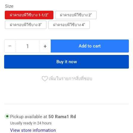
Size
ฝาครอบพีวีซีบาง 1-1/2"
ฝาครอบพีวีซีบาง 2"
ฝาครอบพีวีซีบาง 3"
ฝาครอบพีวีซีบาง 4"
−
+
Add to cart
Quantity
Decrease
Increase
quantity
quantity
for
for
Buy it now
ฝา
ฝา
ครอบ
ครอบ
เพิ่มในรายการสิ่งที่ชอบ
แบบบาง
แบบบาง
พี
พี
วี
วี
ซี
ซี
Pickup available at
50 Rama1 Rd
สี
สี
Usually ready in 24 hours
ฟ้า
ฟ้า
View store information