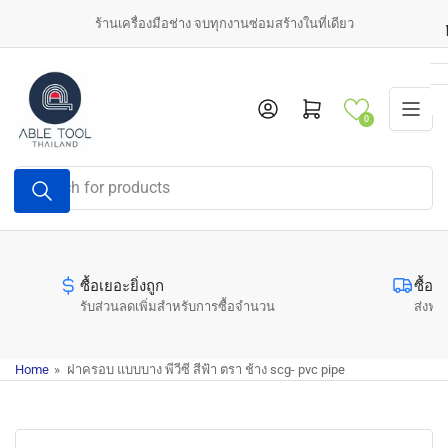
Skip
ร้านเครื่องมือช่าง จบทุกงานซ่อมสร้างในที่เดียว
to
the
content
Log in
Open mini cart
0
Search
for
products
ซื้อเยอะยิ่งถูก
ซื้อค
รับส่วนลดเพิ่มสำหรับการซื้อจำนวน
ส่งฟรี
Home
»
ฝาครอบ แบบบาง พีวีซี สีฟ้า ตรา ช้าง scg- pvc pipe
Skip