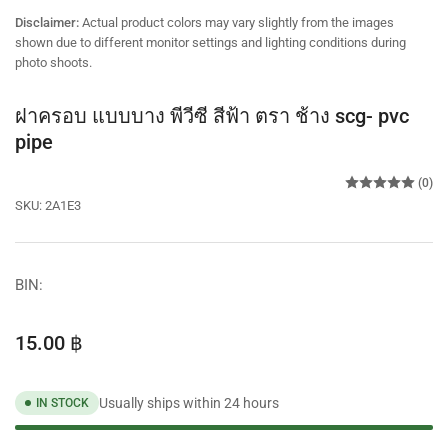
view
view
Disclaimer:
Actual product colors may vary slightly from the images
shown due to different monitor settings and lighting conditions during
photo shoots.
ฝาครอบ แบบบาง พีวีซี สีฟ้า ตรา ช้าง scg- pvc
pipe
(0)
SKU:
2A1E3
BIN:
Regular
15.00 ฿
price
Usually ships within 24 hours
IN STOCK