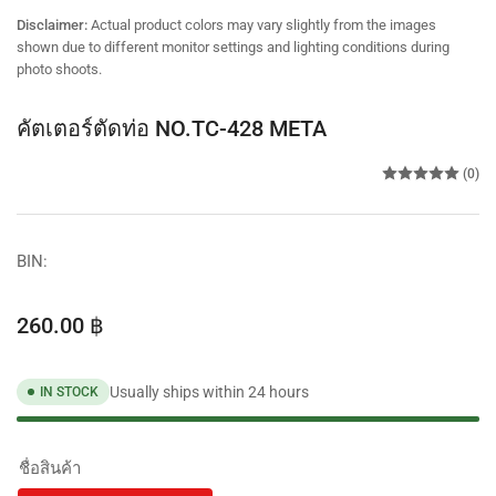
view
view
view
view
view
view
Disclaimer:
Actual product colors may vary slightly from the images
shown due to different monitor settings and lighting conditions during
photo shoots.
คัตเตอร์ตัดท่อ NO.TC-428 META
(0)
BIN:
Regular
260.00 ฿
price
Usually ships within 24 hours
IN STOCK
ชื่อสินค้า