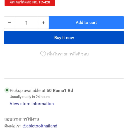
คัตเตอร์ตัดท่อ NO.TC-428
−
+
Add to cart
Quantity
Decrease
Increase
quantity
quantity
for
for
Buy it now
คัต
คัต
เตอร์
เตอร์
เพิ่มในรายการสิ่งที่ชอบ
ตัด
ตัด
ท่อ
ท่อ
NO.TC-
NO.TC-
428
428
META
META
Pickup available at
50 Rama1 Rd
Usually ready in 24 hours
View store information
สอบถามการใช้งาน
ติดต่อเรา
@abletoolthailand