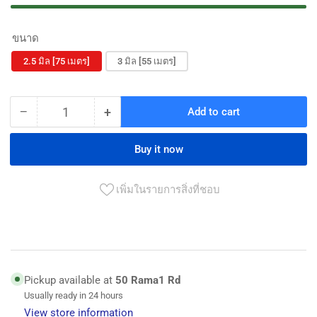
ขนาด
2.5 มิล [75 เมตร]
3 มิล [55 เมตร]
−
+
Add to cart
Quantity
Decrease
Increase
quantity
quantity
for
for
Buy it now
สาย
สาย
เอ็น
เอ็น
เพิ่มในรายการสิ่งที่ชอบ
ตัด
ตัด
หญ้า
หญ้า
ตรา
ตรา
Baisagay
Baisagay
Pickup available at
50 Rama1 Rd
สี
สี
Usually ready in 24 hours
ส้ม
ส้ม
View store information