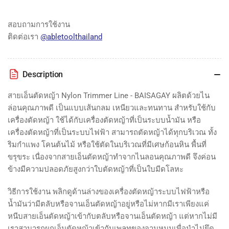
เส้น
เส้น
กลม
กลม
สอบถามการใช้งาน
Nylon
Nylon
ติดต่อเรา
@abletoolthailand
Trimmer
Trimmer
Line
Line
-
-
Description
BAISAGAY
BAISAGAY
สายเอ็นตัดหญ้า Nylon Trimmer Line - BAISAGAY ผลิตด้วยไน
ล่อนคุณภาพดี เป็นแบบเส้นกลม เหนียวและทนทาน สำหรับใช้กับ
เครื่องตัดหญ้า ใช้ได้กับเครื่องตัดหญ้าที่เป็นระบบน้ำมัน หรือ
เครื่องตัดหญ้าที่เป็นระบบไฟฟ้า สามารถตัดหญ้าได้ทุกบริเวณ ทั้ง
ริมกำแพง โคนต้นไม้ หรือใช้ตัดในบริเวณที่มีเศษก้อนหิน พื้นที่
ขรุขระ เนื่องจากสายเอ็นตัดหญ้าทำจากไนลอนคุณภาพดี จึงค่อน
ข้างมีความปลอดภัยสูงกว่าใบตัดหญ้าที่เป็นใบมีดโลหะ
วิธีการใช้งาน พลิกดูด้านล่างของเครื่องตัดหญ้าระบบไฟฟ้าหรือ
น้ำมันว่ามีตลับหรือจานเอ็นตัดหญ้าอยู่หรือไม่หากมีเราเพียงแค่
หนีบสายเอ็นตัดหญ้าเข้ากับตลับหรือจานเอ็นตัดหญ้า แต่หากไม่มี
เราสามารถผูกเอ็นตัดหญ้าเข้ากับเพลทของจานหมุนเพื่อนำไปยึด