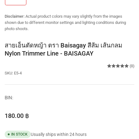
in
gallery
view
Disclaimer:
Actual product colors may vary slightly from the images
shown due to different monitor settings and lighting conditions during
photo shoots.
สายเอ็นตัดหญ้า ตรา Baisagay สีส้ม เส้นกลม
Nylon Trimmer Line - BAISAGAY
(0)
SKU:
E5-4
BIN:
Regular
180.00 ฿
price
Usually ships within 24 hours
IN STOCK