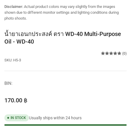
view
Disclaimer:
Actual product colors may vary slightly from the images
shown due to different monitor settings and lighting conditions during
photo shoots.
น้ำยาเอนกประสงค์ ตรา WD-40 Multi-Purpose
Oil - WD-40
(0)
SKU:
H5-3
BIN:
Regular
170.00 ฿
price
Usually ships within 24 hours
IN STOCK