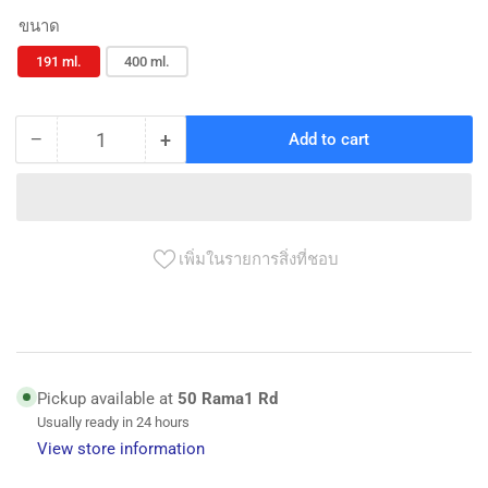
ขนาด
191 ml.
400 ml.
−
+
Add to cart
Quantity
Decrease
Increase
quantity
quantity
for
for
น้ำยา
น้ำยา
เอนกประสงค์
เอนกประสงค์
เพิ่มในรายการสิ่งที่ชอบ
ตรา
ตรา
WD-
WD-
40
40
Multi-
Multi-
Purpose
Purpose
Pickup available at
50 Rama1 Rd
Oil
Oil
Usually ready in 24 hours
-
-
WD-
WD-
View store information
40
40