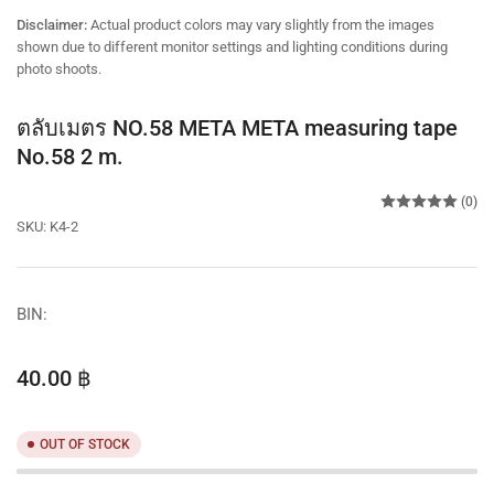
view
view
view
Disclaimer:
Actual product colors may vary slightly from the images
shown due to different monitor settings and lighting conditions during
photo shoots.
ตลับเมตร NO.58 META META measuring tape
No.58 2 m.
(0)
SKU:
K4-2
BIN:
Regular
40.00 ฿
price
OUT OF STOCK