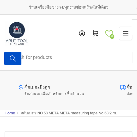
Skip
ร้านเครื่องมือช่าง จบทุกงานซ่อมสร้างในที่เดียว
to
the
content
Log in
Open mini cart
0
Search
for
products
ซื้อเยอะยิ่งถูก
ซื้อค
รับส่วนลดเพิ่มสำหรับการซื้อจำนวน
ส่งฟรี
Home
»
ตลับเมตร NO.58 META META measuring tape No.58 2 m.
Skip