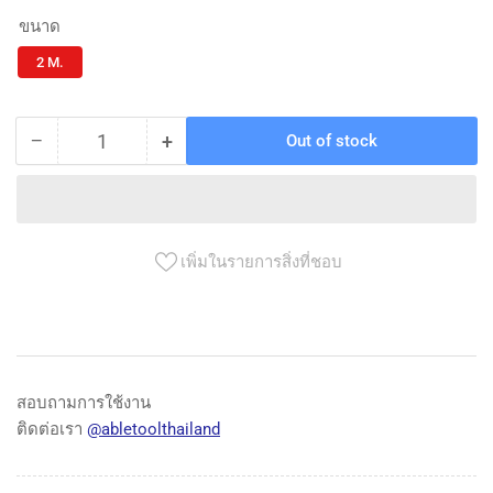
ขนาด
2 M.
−
+
Out of stock
Quantity
Decrease
Increase
quantity
quantity
for
for
ตลับ
ตลับ
เมตร
เมตร
เพิ่มในรายการสิ่งที่ชอบ
NO.58
NO.58
META
META
META
META
measuring
measuring
tape
tape
No.58
No.58
สอบถามการใช้งาน
2
2
ติดต่อเรา
@abletoolthailand
m.
m.