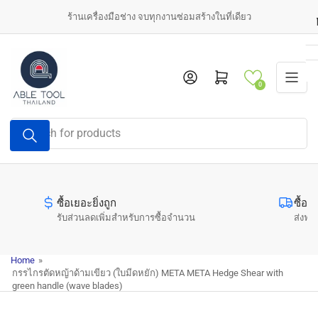
Skip
ร้านเครื่องมือช่าง จบทุกงานซ่อมสร้างในที่เดียว
to
the
content
Log in
Open mini cart
0
Search
for
products
ซื้อเยอะยิ่งถูก
ซื้อค
รับส่วนลดเพิ่มสำหรับการซื้อจำนวน
ส่งฟรี
Home
»
กรรไกรตัดหญ้าด้ามเขียว (ใบมีดหยัก) META META Hedge Shear with
green handle (wave blades)