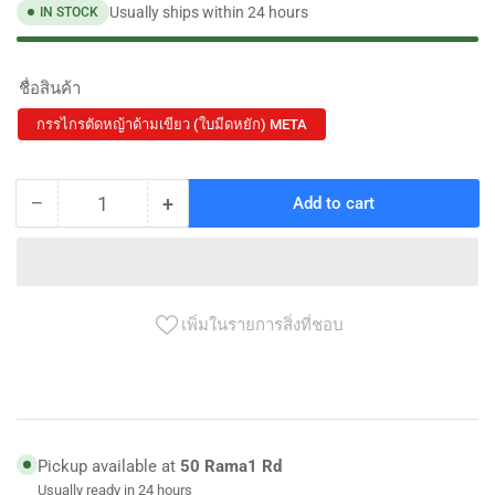
Usually ships within 24 hours
IN STOCK
ชื่อสินค้า
กรรไกรตัดหญ้าด้ามเขียว (ใบมีดหยัก) META
−
+
Add to cart
Quantity
Decrease
Increase
quantity
quantity
for
for
กรรไกร
กรรไกร
ตัด
ตัด
เพิ่มในรายการสิ่งที่ชอบ
หญ้า
หญ้า
ด้าม
ด้าม
เขียว
เขียว
(ใบ
(ใบ
Pickup available at
50 Rama1 Rd
มีด
มีด
Usually ready in 24 hours