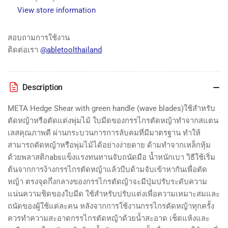
หยัก)
หยัก)
View store information
META
META
META
META
สอบถามการใช้งาน
Hedge
Hedge
ติดต่อเรา
@abletoolthailand
Shear
Shear
with
with
green
green
handle
handle
Description
(wave
(wave
blades)
blades)
META Hedge Shear with green handle (wave blades)ใช้สำหรับ
ตัดหญ้าหรือตัดแต่งพุ่มไม้ ใบมีดของกรรไกรตัดหญ้าทำจากสแตน
เลสคุณภาพดี ผ่านกระบวนการการลับคมที่มีมาตรฐาน ทำให้
สามารถตัดหญ้าหรือพุ่มไม้ได้อย่างง่ายดาย ด้ามทำจากเหล็กหุ้ม
ด้วยพลาสติกabsแข็งแรงทนทานจับถนัดมือ น้ำหนักเบา วิธีใช้เริ่ม
ต้นจากการง้างกรรไกรตัดหญ้าแล้วบีบด้ามจับเข้าหากันเพื่อตัด
หญ้า ตรงจุดกึ่งกลางของกรรไกรตัดญ้าจะมีปุ่มปรับระดับความ
แน่นความชิดของใบมีด ใช้สำหรับปรับแต่งเพื่อความเหมาะสมและ
ถนัดของผู้ใช้แต่ละคน หลังจากการใช้งานกรรไกรตัดหญ้าทุกครั้ง
ควรทำความสะอาดกรรไกรตัดหญ้าด้วยน้ำสะอาด เช็ดแห้งและ