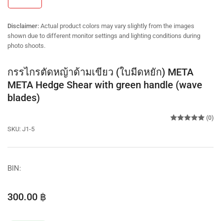
in
gallery
view
Disclaimer:
Actual product colors may vary slightly from the images
shown due to different monitor settings and lighting conditions during
photo shoots.
กรรไกรตัดหญ้าด้ามเขียว (ใบมีดหยัก) META
META Hedge Shear with green handle (wave
blades)
(0)
SKU:
J1-5
BIN:
Regular
300.00 ฿
price