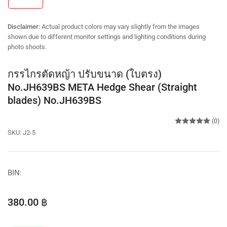
in
gallery
view
Disclaimer:
Actual product colors may vary slightly from the images
shown due to different monitor settings and lighting conditions during
photo shoots.
กรรไกรตัดหญ้า ปรับขนาด (ใบตรง)
No.JH639BS META Hedge Shear (Straight
blades) No.JH639BS
(0)
SKU:
J2-5
BIN:
Regular
380.00 ฿
price