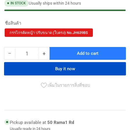
Usually ships within 24 hours
IN STOCK
ชื่อสินค้า
กรรไกรตัดหญ้า ปรับขนาด (ใบตรง) No.JH639BS
−
+
Add to cart
Quantity
Decrease
Increase
quantity
quantity
for
for
Buy it now
กรรไกร
กรรไกร
ตัด
ตัด
เพิ่มในรายการสิ่งที่ชอบ
หญ้า
หญ้า
ปรับ
ปรับ
ขนาด
ขนาด
(ใบ
(ใบ
Pickup available at
50 Rama1 Rd
ตรง)
ตรง)
Usually ready in 24 hours