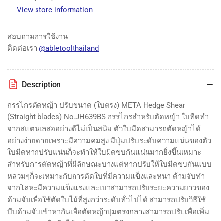
No.JH639BS
No.JH639BS
View store information
META
META
Hedge
Hedge
Shear
Shear
สอบถามการใช้งาน
(Straight
(Straight
ติดต่อเรา
@abletoolthailand
blades)
blades)
No.JH639BS
No.JH639BS
Description
กรรไกรตัดหญ้า ปรับขนาด (ใบตรง) META Hedge Shear
(Straight blades) No.JH639BS กรรไกรสำหรับตัดหญ้า ใบทีดทำ
จากสแตนเลสออย่างดีไม่เป็นสนิม ตัวใบมีดสามารถตัดหญ้าได้
อย่างง่ายดายเพราะมีความคมสูง มีปุ่มปรับระดับความแน่นของตัว
ใบมีดหากปรับแน่นก็จะทำให้ใบมีดขบกันแน่นมากยิ่งขึ้นเหมาะ
สำหรับการตัดหญ้าที่มีลักษณะบางแต่หากปรับให้ใบมีดขบกันแบบ
หลวมๆก็จะเหมาะกับการตัดใบที่มีความแข็งและหนา ด้ามจับทำ
จากโลหะมีความแข็งแรงและเบาสามารถปรับระยะความยาวของ
ด้ามจับเพื่อใช้ตัดใบไม้ที่สูงกว่าระดับทั่วไปได้ สามารถปรับวิธีใช้
บีบด้ามจับเข้าหากันเพื่อตัดหญ้าปุ่มตรงกลางสามารถปรับเพื่อเพิ่ม