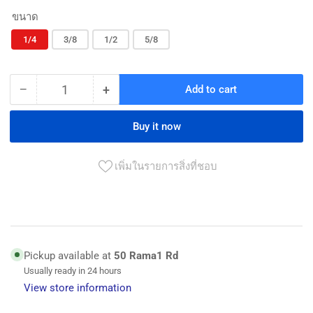
ขนาด
1/4
3/8
1/2
5/8
−
+
Add to cart
Quantity
Decrease
Increase
quantity
quantity
for
for
Buy it now
ดอก
ดอก
กุญแจ
กุญแจ
เพิ่มในรายการสิ่งที่ชอบ
ขัน
ขัน
หัว
หัว
สว่าน(จำปา)
สว่าน(จำปา)
MACOH
MACOH
MACOH
MACOH
Pickup available at
50 Rama1 Rd
key
key
Usually ready in 24 hours
for
for
View store information
drill
drill