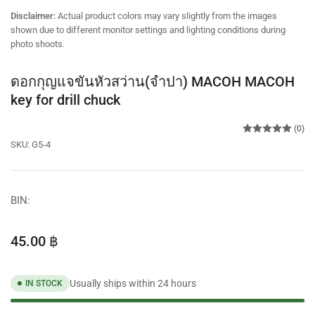
view
view
view
Disclaimer:
Actual product colors may vary slightly from the images
shown due to different monitor settings and lighting conditions during
photo shoots.
ดอกกุญแจขันหัวสว่าน(จำปา) MACOH MACOH
key for drill chuck
(0)
SKU:
G5-4
BIN:
Regular
45.00 ฿
price
Usually ships within 24 hours
IN STOCK