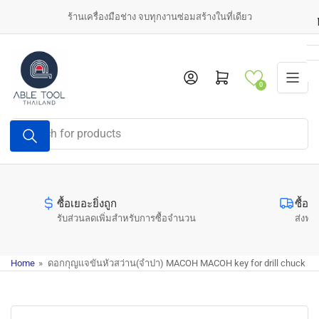
Skip
ร้านเครื่องมือช่าง จบทุกงานซ่อมสร้างในที่เดียว
to
the
content
Log in
Open mini cart
0
Search
for
products
ซื้อเยอะยิ่งถูก
ซื้อค
รับส่วนลดเพิ่มสำหรับการซื้อจำนวน
ส่งฟรี
Home
»
ดอกกุญแจขันหัวสว่าน(จำปา) MACOH MACOH key for drill chuck
Skip