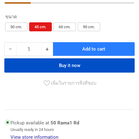
ขนาด
30 cm.
45 cm.
60 cm.
90 cm.
−
+
Add to cart
Quantity
Decrease
Increase
quantity
quantity
for
for
Buy it now
ปากกา
ปากกา
จับ-
จับ-
เพิ่มในรายการสิ่งที่ชอบ
ถ่าง
ถ่าง
ชิ้น
ชิ้น
งาน
งาน
300kg
300kg
Pickup available at
50 Rama1 Rd
สี
สี
Usually ready in 24 hours
เทา
เทา
View store information