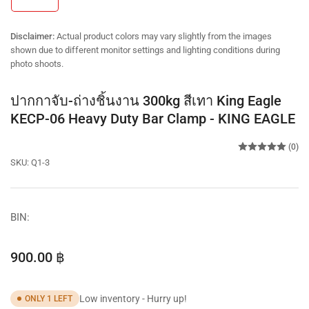
in
gallery
view
Disclaimer:
Actual product colors may vary slightly from the images
shown due to different monitor settings and lighting conditions during
photo shoots.
ปากกาจับ-ถ่างชิ้นงาน 300kg สีเทา King Eagle
KECP-06 Heavy Duty Bar Clamp - KING EAGLE
(0)
SKU:
Q1-3
BIN:
Regular
900.00 ฿
price
Low inventory - Hurry up!
ONLY 1 LEFT