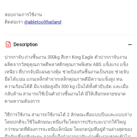
King
King
Eagle
Eagle
KECP-
KECP-
สอบถามการใช้งาน
06
06
ติดต่อเรา
@abletoolthailand
Heavy
Heavy
Duty
Duty
Bar
Bar
Description
Clamp
Clamp
-
-
ปากกาจับ-ถ่างชิ้นงาน 300kg สีเทา King Eagle ตัวปากกาจับงาน
KING
KING
ผลิตจากวัสดุคุณภาพดีพลาสติกคุณภาพพิเศษ ABS แข็งแรง แข็ง
EAGLE
EAGLE
เหนียว ที่ปากจับมีแผ่นยางหุ้ม ช่วยป้องกันชิ้นงานเป็นรอย ช่วยจับ
ยึดได้แน่น แกนเหล็กทำจากเหล็กคุณภาพดีมีความแข็งสูง ทน
ความร้อนได้ดี มีแรงอัดสูงถึง 300 kg เป็นได้ทั้งตัวบีบอัด และเมื่อ
กลับด้าน สามารถใช้เป็นตัวถ่างชิ้นงานได้ มีให้เลือกหลายขนาด
ตามความต้องการ
วิธีการใช้งาน สามารถใช้งานได้ 2 ลักษณะคือแบบบีบและแบบถ่าง
โดยปกติจะใช้ในลักษณะหนีบเริ่มโดยการปรับระยะปากให้ใหญ่
กว่าขนาดที่ต้องการจะหนีบเล็กน้อย โดยกดปุ่มที่อยู่ด้านล่างสุดของ
มือจับเพื่อปรับระยะ จากนั้นจึงนำ
ปากกาจับ-ถ่างชิ้นงานสอดเข้าไป