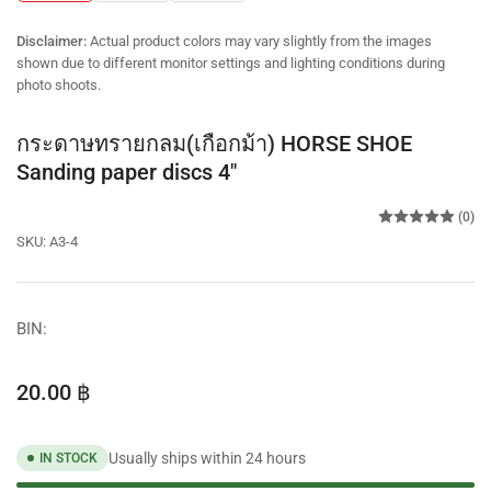
gallery
gallery
gallery
view
view
view
Disclaimer:
Actual product colors may vary slightly from the images
shown due to different monitor settings and lighting conditions during
photo shoots.
กระดาษทรายกลม(เกือกม้า) HORSE SHOE
Sanding paper discs 4"
(0)
SKU:
A3-4
BIN:
Regular
20.00 ฿
price
Usually ships within 24 hours
IN STOCK