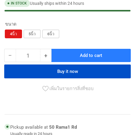
Usually ships within 24 hours
IN STOCK
ขนาด
4นิ้ว
5นิ้ว
6นิ้ว
−
+
Add to cart
Quantity
Decrease
Increase
quantity
quantity
for
for
Buy it now
ตีน
ตีน
ตุ๊กแก
ตุ๊กแก
เพิ่มในรายการสิ่งที่ชอบ
สำหรับ
สำหรับ
ทราย
ทราย
กลม
กลม
สักหลาด
สักหลาด
Pickup available at
50 Rama1 Rd
HORSE
HORSE
Usually ready in 24 hours