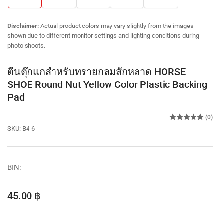
in
in
in
in
in
gallery
gallery
gallery
gallery
gallery
view
view
view
view
view
Disclaimer:
Actual product colors may vary slightly from the images
shown due to different monitor settings and lighting conditions during
photo shoots.
ตีนตุ๊กแกสำหรับทรายกลมสักหลาด HORSE
SHOE Round Nut Yellow Color Plastic Backing
Pad
(0)
SKU:
B4-6
BIN:
Regular
45.00 ฿
price