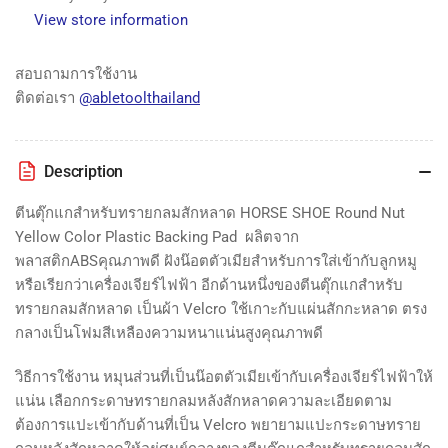
SHOE
SHOE
View store information
Round
Round
Nut
Nut
Yellow
Yellow
สอบถามการใช้งาน
Color
Color
ติดต่อเรา
@abletoolthailand
Plastic
Plastic
Backing
Backing
Pad
Pad
Description
ตีนตุ๊กแกสำหรับทรายกลมสักหลาด HORSE SHOE Round Nut
Yellow Color Plastic Backing Pad ผลิตจาก
พลาสติกABSคุณภาพดี ฝังน๊อตตัวเมียสำหรับการใส่เข้ากับลูกหมู
หรือเรียกว่าเครื่องเจียร์ไฟฟ้า อีกด้านหนึ่งของตีนตุ๊กแกสำหรับ
ทรายกลมสักหลาด เป็นผ้า Velcro ใช้เกาะกับแผ่นสักกะหลาด ตรง
กลางเป็นโฟมสีเหลืองความหนาแน่นสูงคุณภาพดี
วิธีการใช้งาน หมุนส่วนที่เป็นน๊อตตัวเมียเข้ากับเครื่องเจียร์ไฟฟ้าให้
แน่น เลือกกระดาษทรายกลมหลังสักหลาดความละเอียดตาม
ต้องการแปะเข้ากับด้านที่เป็น Velcro พยายามแปะกระดาษทราย