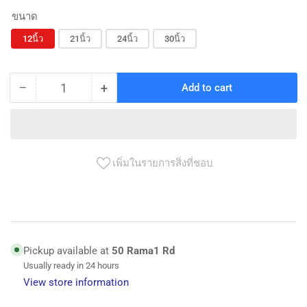
ขนาด
12นิ้ว
21นิ้ว
24นิ้ว
30นิ้ว
−
+
Add to cart
Quantity
Decrease
Increase
quantity
quantity
for
for
ใบ
ใบ
เลื่อย
เลื่อย
เพิ่มในรายการสิ่งที่ชอบ
คัน
คัน
ธนู
ธนู
(เกือก
(เกือก
ม้า)
ม้า)
Pickup available at
50 Rama1 Rd
HORSE
HORSE
Usually ready in 24 hours
SHOE
SHOE
View store information
bow
bow
saw
saw