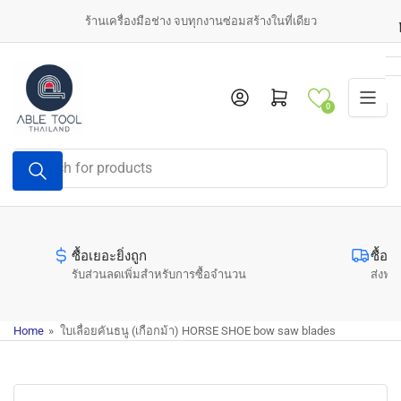
Skip
ร้านเครื่องมือช่าง จบทุกงานซ่อมสร้างในที่เดียว
to
the
content
Log in
Open mini cart
0
Search
for
products
ซื้อเยอะยิ่งถูก
ซื้อค
รับส่วนลดเพิ่มสำหรับการซื้อจำนวน
ส่งฟรี
Home
»
ใบเลื่อยคันธนู (เกือกม้า) HORSE SHOE bow saw blades
Skip