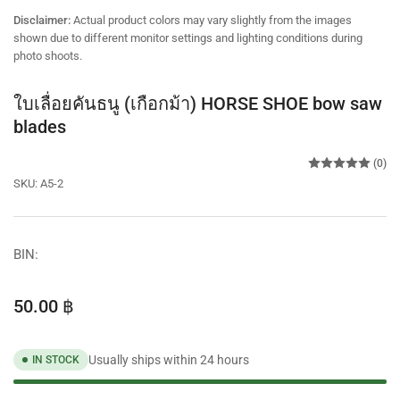
view
view
view
Disclaimer:
Actual product colors may vary slightly from the images
shown due to different monitor settings and lighting conditions during
photo shoots.
ใบเลื่อยคันธนู (เกือกม้า) HORSE SHOE bow saw
blades
(0)
SKU:
A5-2
BIN:
Regular
50.00 ฿
price
Usually ships within 24 hours
IN STOCK