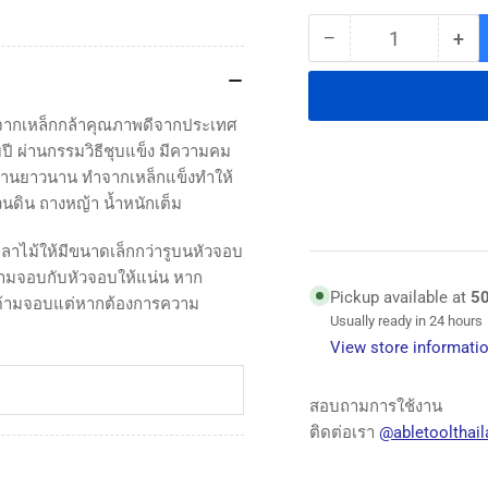
−
+
Quantity
Decrease
Inc
quantity
qua
for
for
จอบ
จอ
ตจากเหล็กกล้าคุณภาพดีจากประเทศ
ตรา
ตร
ี ผ่านกรรมวิธีชุบแข็ง มีความคม
งานยาวนาน ทำจากเหล็กแข็งทำให้
จร
จร
ดิน ถางหญ้า น้ำหนักเต็ม
เข้
เข้
สาม
สา
หลาไม้ให้มีขนาดเล็กกว่ารูบนหัวจอบ
ดาว
ดา
ด้ามจอบกับหัวจอบให้แน่น หาก
Pickup available at
5
งด้ามจอบแต่หากต้องการความ
Hoe
Ho
Usually ready in 24 hours
Blade
Bla
View store informati
-
-
3
3
STARS
ST
สอบถามการใช้งาน
&amp;
&a
ติดต่อเรา
@abletoolthail
CROCODILE
CR