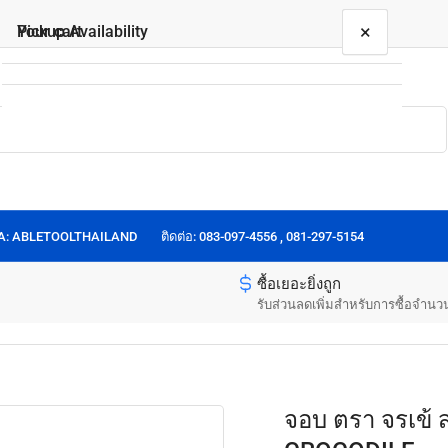
×
×
Your cart
Pickup Availability
จอบ ตรา จรเข้ สามดาว Hoe Blade - 3 STARS &
CROCODILE
ขนาด:
2 ปอนด์ [หูเหลี่ยม]
Your cart is empty
50 Rama1 Rd
Pickup available, usually ready in 24 hours
50 Rama1 Rd
OA: ABLETOOLTHAILAND
ติดต่อ: 083-097-4556 , 081-297-5154
Unit 201
Patumwan
ซื้อเยอะยิ่งถูก
10330
รับส่วนลดเพิ่มสำหรับการซื้อจำนว
Thailand
0917966414
จอบ ตรา จรเข้