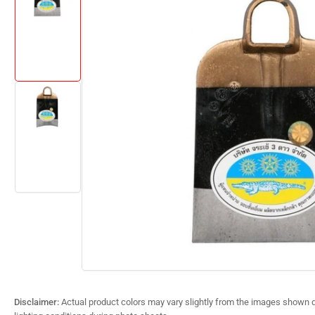
product
information
Load
image
1
in
gallery
view
Load
image
2
in
gallery
view
Disclaimer:
Actual product colors may vary slightly from the images shown d