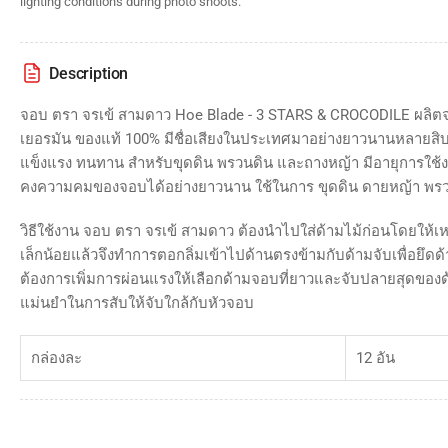
lighting conditions during photo shoots.
Description
จอบ ตรา จรเข้ สามดาว Hoe Blade - 3 STARS & CROCODILE ผลิ
เยอรมัน ของแท้ 100% มีชื่อเสียงในประเทศมาอย่างยาวนานหลายสิบป
แข็งแรง ทนทาน สำหรับขุดดิน พรวนดิน และถางหญ้า มีอายุการใช้
คงความคมของจอบได้อย่างยาวนาน ใช้ในการ ขุดดิน ดายหญ้า พรวน
วิธีใช้งาน จอบ ตรา จรเข้ สามดาว ต้องนำไปใส่ด้ามไม้ก่อนโดยให้เ
เล็กน้อยแล้วจึงทำการตอกลิ่มเข้าไปด้านตรงข้ามกับด้ามจับเพื่อยึด
ต้องการเพิ่มการผ่อนแรงให้เลือกด้ามจอบที่ยาวและจับปลายสุดขอ
แม่นยำในการสับให้จับใกล้กับหัวจอบ
กล่องละ
12 อัน