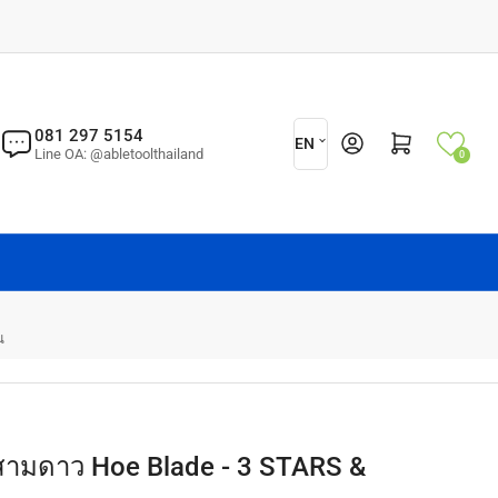
L
081 297 5154
Log in
Open mini cart
EN
Line OA: @abletoolthailand
0
a
n
g
u
a
g
น
e
 สามดาว Hoe Blade - 3 STARS &