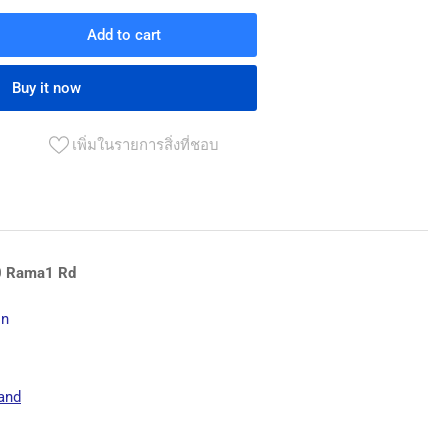
Add to cart
rease
ntity
Buy it now
บ
า
เพิ่มในรายการสิ่งที่ชอบ
ม
ว
0 Rama1 Rd
e
de
on
ARS
mp;
and
OCODILE