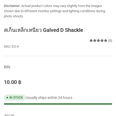
view
view
view
view
Disclaimer:
Actual product colors may vary slightly from the images
shown due to different monitor settings and lighting conditions during
photo shoots.
สเก็นเหล็กเหนียว Galved D Shackle
(0)
SKU:
D2-4
BIN:
Regular
10.00 ฿
price
Usually ships within 24 hours
IN STOCK
ขนาด