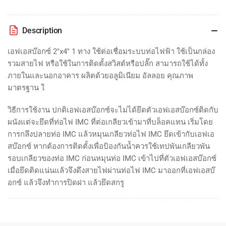
Description
เอฟเอสบ๊อกซ์ 2"x4" 1 ทาง ใช้ต่อเชื่อมระบบท่อไฟฟ้า
ใช้เป็นกล่อง
รวมสายไฟ หรือใช้ในการติดตั้งสวิสต์หรือปลั๊ก สามารถใช้ได้ทั้ง
ภายในและนอกอาคาร ผลิตด้วยอลูมิเนียม อัลลอย คุณภาพ
มาตรฐาน ใ
วิธีการใช้งาน ปกติ
เอฟเอสบ๊อกซ์จะไม่ได้ยึดตัว
เอฟเอสบ๊อกซ์ติดกับ
ผนังแต่จะยึดที่ท่อไฟ IMC ที่ต่อเกลียวเข้ามาที่บล็อคแทน เริ่มโดย
การกลึงปลายท่อ IMC แล้วหมุนเกลียวท่อไฟ IMC ยึดเข้ากับ
เอฟเอ
สบ๊อกซ์ หากต้องการติดตั้งเพื่อป้องกันน้ำควรใช้เทปพันเกลียวพัน
รอบเกลียวของท่อ IMC ก่อนหมุนท่อ IMC เข้าไปที่ตัว
เอฟเอสบ๊อกซ์
เมื่อยึดติดแน่นแล้วจึงดึงสายไฟผ่านท่อไฟ IMC มาออกที่
เอฟเอสบ๊
อกซ์ แล้วจึงทำการปิดฝา แล้วยึดสกรู