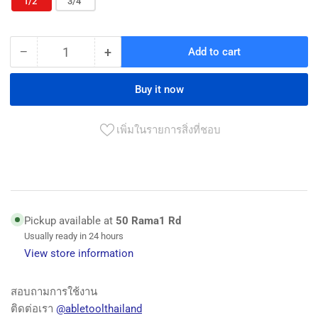
1/2"
3/4"
−
+
Add to cart
Quantity
Decrease
Increase
quantity
quantity
for
for
Buy it now
เอฟ
เอฟ
เอ
เอ
เพิ่มในรายการสิ่งที่ชอบ
สบ๊
สบ๊
อกซ์
อกซ์
2&quot;x4&quot;
2&quot;x4&quot;
1
1
ทาง
ทาง
Pickup available at
50 Rama1 Rd
Usually ready in 24 hours
ไม่
ไม่
View store information
ได้
ได้
แถม
แถม
สอบถามการใช้งาน
ฝา
ฝา
ติดต่อเรา
@abletoolthailand