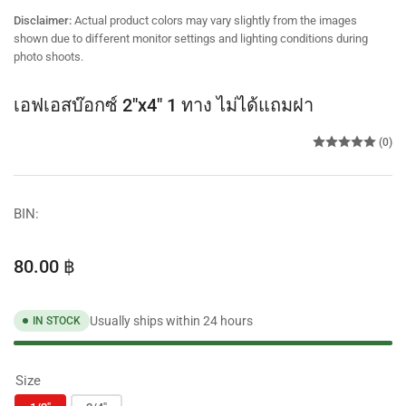
view
Disclaimer:
Actual product colors may vary slightly from the images
shown due to different monitor settings and lighting conditions during
photo shoots.
เอฟเอสบ๊อกซ์ 2"x4" 1 ทาง ไม่ได้แถมฝา
(0)
BIN:
Regular
80.00 ฿
price
Usually ships within 24 hours
IN STOCK
Size