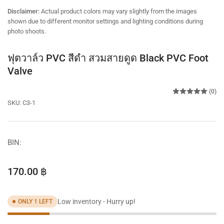
view
view
Disclaimer:
Actual product colors may vary slightly from the images
shown due to different monitor settings and lighting conditions during
photo shoots.
ฟุตวาล์ว PVC สีดำ สวมสายดูด Black PVC Foot
Valve
(0)
SKU:
C3-1
BIN:
Regular
170.00 ฿
price
Low inventory - Hurry up!
ONLY 1 LEFT