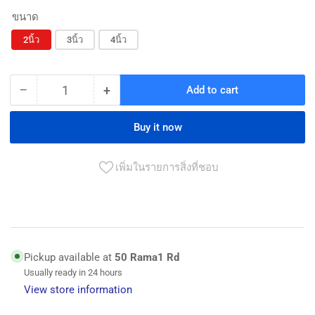
ขนาด
2นิ้ว
3นิ้ว
4นิ้ว
−
+
Add to cart
Quantity
Decrease
Increase
quantity
quantity
for
for
Buy it now
ฟุต
ฟุต
วาล์ว
วาล์ว
เพิ่มในรายการสิ่งที่ชอบ
PVC
PVC
สีดำ
สีดำ
สวม
สวม
สาย
สาย
Pickup available at
50 Rama1 Rd
ดูด
ดูด
Usually ready in 24 hours
Black
Black
View store information
PVC
PVC
Foot
Foot