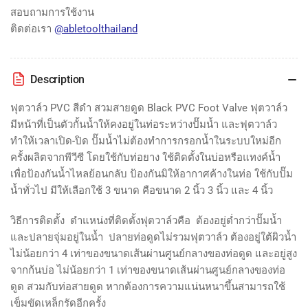
Valve
Valve
สอบถามการใช้งาน
ติดต่อเรา
@abletoolthailand
Description
ฟุตวาล์ว PVC สีดำ สวมสายดูด Black PVC Foot Valve
ฟุตวาล์ว
มีหน้าที่เป็นตัวกั้นน้ำให้คงอยู่ในท่อระหว่างปั๊มน้ำ และฟุตวาล์ว
ทำให้เวลาเปิด-ปิด ปั๊มน้ำไม่ต้องทำการกรอกน้ำในระบบใหม่อีก
ครั้ง
ผลิตจากพีวีซี โดยใช้กับท่อยาง ใช้ติดตั้งในบ่อหรือแทงค์น้ำ
เพื่อป้องกันน้ำไหลย้อนกลับ ป้องกันมิให้อากาศค้างในท่อ ใช้กับปั๊ม
น้ำทั่วไป มีให้เลือกใช้ 3 ขนาด คือขนาด 2 นิ้ว 3 นิ้ว และ 4 นิ้ว
วิธีการติดตั้ง
ตำแหน่งที่ติดตั้งฟุตวาล์วคือ ต้องอยู่ต่ำกว่าปั๊มน้ำ
และปลายจุ่มอยู่ในน้ำ
ปลายท่อดูดไม่รวมฟุตวาล์ว ต้องอยู่ใต้ผิวน้ำ
ไม่น้อยกว่า
4
เท่าของขนาดเส้นผ่านศูนย์กลางของท่อดูด และอยู่สูง
จากก้นบ่อ ไม่น้อยกว่า
1
เท่าของขนาดเส้นผ่านศูนย์กลางของท่อ
ดูด สวมกับท่อสายดูด หากต้องการความแน่นหนาขึ้นสามารถใช้
เข็มขัดเหล็กรัดอีกครั้ง