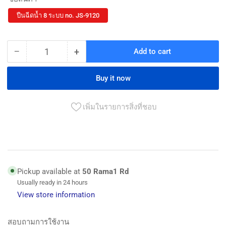
ปืนฉีดน้ำ 8 ระบบ no. JS-9120
−
+
Add to cart
Quantity
Decrease
Increase
quantity
quantity
for
for
Buy it now
ปืน
ปืน
ฉีด
ฉีด
เพิ่มในรายการสิ่งที่ชอบ
น้ำ
น้ำ
8
8
ระบบ
ระบบ
no.
no.
JS-
JS-
Pickup available at
50 Rama1 Rd
9120
9120
Usually ready in 24 hours
View store information
สอบถามการใช้งาน