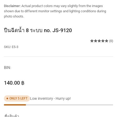
view
view
view
view
view
Disclaimer:
Actual product colors may vary slightly from the images
shown due to different monitor settings and lighting conditions during
photo shoots.
ปืนฉีดน้ำ 8 ระบบ no. JS-9120
(0)
SKU:
E5-3
BIN:
Regular
140.00 ฿
price
Low inventory - Hurry up!
ONLY 5 LEFT
ชื่อสินค้า