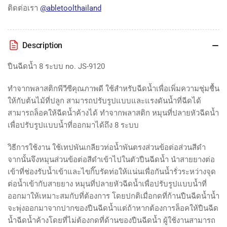
ติดต่อเรา
@abletoolthailand
Description
ปืนฉีดน้ำ 8 ระบบ no. JS-9120
ทำจากพลาสติกพีวีซีคุณภาพดี ใช้สำหรับฉีดน้ำเพื่อเพิ่มความชุ่มชื้น
ให้กับต้นไม้ที่ปลูก สามารถปรับรูปแบบและแรงดันน้ำที่ฉีดได้
สามารถล็อคให้ฉีดน้ำค้างได้ ทำจากพลาสติก หมุนที่ปลายหัวฉีดน้ำ
เพื่อปรับรูปแบบน้ำที่ออกมาได้ถึง 8 ระบบ
วิธีการใช้งาน ใช้เทปพันเกลียวท่อน้ำพันตรงส่วนข้อต่อส่วนสีดำ
จากนั้นจึงหมุนส่วนข้อต่อสีดำเข้าไปในตัวปืนฉีดน้ำ นำสายยางต่อ
เข้าที่ช่องรับน้ำเข้าและไขกิ๊บรัดท่อให้แน่นเพื่อกันน้ำรั่วระหว่างจุด
ต่อน้ำเข้ากับสายยาง หมุนที่ปลายหัวฉีดน้ำเพื่อปรับรูปแบบน้ำที่
ออกมาให้เหมาะสมกับที่ต้องการ โดยปกติเมื่อกดที่ก้านปืนฉีดน้ำน้ำ
จะพุ่งออกมาจากปากของปืนฉีดน้ำแต่ถ้าหากต้องการล็อคให้ปืนฉีด
น้ำฉีดน้ำค้างโดยที่ไม่ต้องกดที่ด้านของปืนฉีดน้ำ ผู้ใช้งานสามารถ