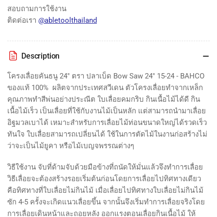
15-
15-
สอบถามการใช้งาน
24-
24-
ติดต่อเรา
@abletoolthailand
BAHCO
BAHCO
Description
โครงเลื่อยคันธนู 24" ตรา ปลาเบ็ด Bow Saw 24" 15-24 - BAHCO
ของแท้ 100% ผลิตจากประเทศสวีเดน ตัวโครงเลื่อยทำจากเหล็ก
คุณภาพทำสีพ่นอย่างประณีต ใบเลื่อยคมกริบ กินเนื้อไม้ได้ดี กิน
เนื้อไม้เร็ว เป็นเลื่อยที่ใช้กับงานไม้เป็นหลัก แต่สามารถนำมาเลื่อย
อิฐมวลเบาได้ เหมาะสำหรับการเลื่อยไม้ท่อนขนาดใหญ่ได้รวดเร็ว
ทันใจ ใบเลื่อยสามารถเปลี่ยนได้ ใช้ในการตัดไม้ในงานก่อสร้างไม่
ว่าจะเป็นไม้ยูคา หรือไม้เบญจพรรณต่างๆ
วิธีใช้งาน จับที่ด้ามจับด้วยมือข้างที่ถนัดให้มั่นแล้วจึงทำการเลื่อย
วิธีเลื่อยจะต้องสร้างรอยเริ่มต้นก่อนโดยการเลื่อยไปทิศทางเดียว
คือทิศทางที่ใบเลื่อยไม่กินไม้ เมื่อเลื่อยไปทิศทางใบเลื่อยไม่กินไม้
ซัก 4-5 ครั้งจะเกิดแนวเลื่อยขึ้น จากนั้นจึงเริ่มทำการเลื่อยจริงโดย
การเลื่อยเดินหน้าและถอยหลัง ออกแรงตอนเลื่อยกินเนื้อไม้ ให้