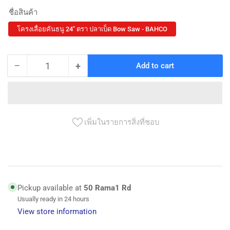
ชื่อสินค้า
โครงเลื่อยคันธนู 24" ตรา ปลาเบ็ด Bow Saw - BAHCO
−
+
Add to cart
Quantity
Decrease
Increase
quantity
quantity
for
for
โครง
โครง
เลื่อย
เลื่อย
เพิ่มในรายการสิ่งที่ชอบ
คัน
คัน
ธนู
ธนู
24&quot;
24&quot;
ตรา
ตรา
Pickup available at
50 Rama1 Rd
ปลา
ปลา
Usually ready in 24 hours
เบ็ด
เบ็ด
View store information
Bow
Bow
Saw
Saw