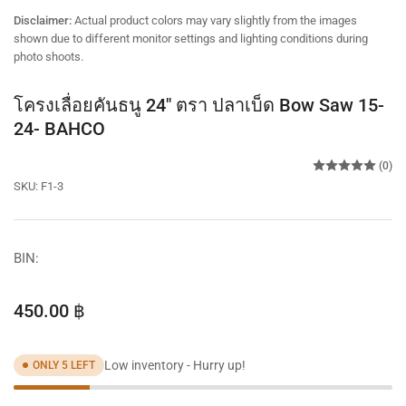
view
view
view
view
view
Disclaimer:
Actual product colors may vary slightly from the images
shown due to different monitor settings and lighting conditions during
photo shoots.
โครงเลื่อยคันธนู 24" ตรา ปลาเบ็ด Bow Saw 15-
24- BAHCO
(0)
SKU:
F1-3
BIN:
Regular
450.00 ฿
price
Low inventory - Hurry up!
ONLY 5 LEFT