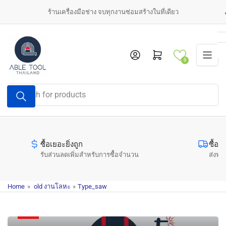
Skip
ร้านเครื่องมือช่าง จบทุกงานซ่อมสร้างในที่เดียว
to
the
content
Log in
Open mini cart
0
Search
for
products
ซื้อเยอะยิ่งถูก
ซื้อค
รับส่วนลดเพิ่มสำหรับการซื้อจำนวน
ส่งฟรี
Home
»
old งานโลหะ
»
Type_saw