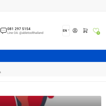
L
081 297 5154
Log in
Open mini cart
EN
Line OA: @abletoolthailand
0
a
n
g
u
a
g
น
e